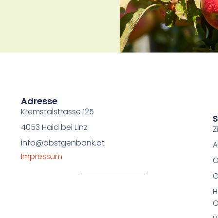
Adresse
Kremstalstrasse 125
4053 Haid bei Linz
Z
info@obstgenbank.at
A
Impressum
O
G
H
O